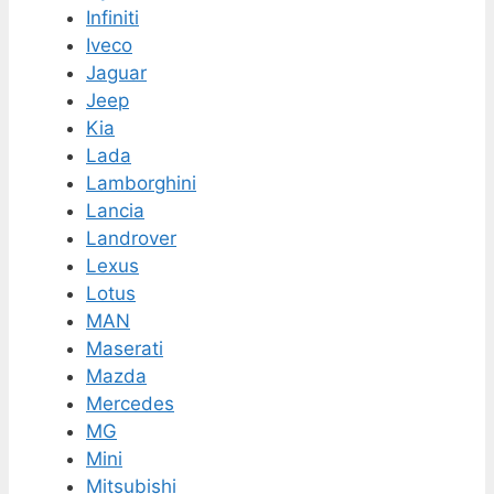
Infiniti
Iveco
Jaguar
Jeep
Kia
Lada
Lamborghini
Lancia
Landrover
Lexus
Lotus
MAN
Maserati
Mazda
Mercedes
MG
Mini
Mitsubishi