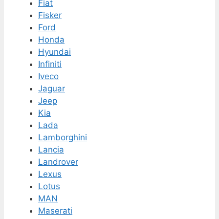
Fiat
Fisker
Ford
Honda
Hyundai
Infiniti
Iveco
Jaguar
Jeep
Kia
Lada
Lamborghini
Lancia
Landrover
Lexus
Lotus
MAN
Maserati