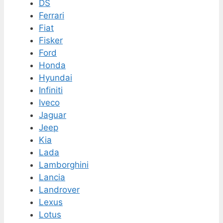
DS
Ferrari
Fiat
Fisker
Ford
Honda
Hyundai
Infiniti
Iveco
Jaguar
Jeep
Kia
Lada
Lamborghini
Lancia
Landrover
Lexus
Lotus