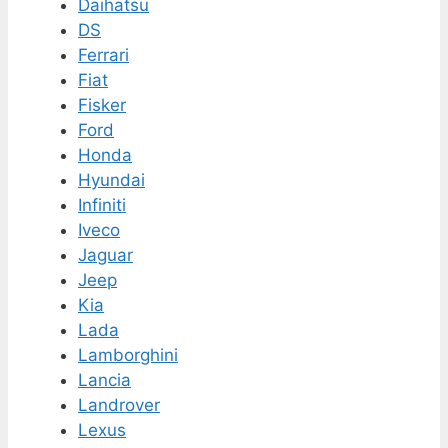
Daihatsu
DS
Ferrari
Fiat
Fisker
Ford
Honda
Hyundai
Infiniti
Iveco
Jaguar
Jeep
Kia
Lada
Lamborghini
Lancia
Landrover
Lexus