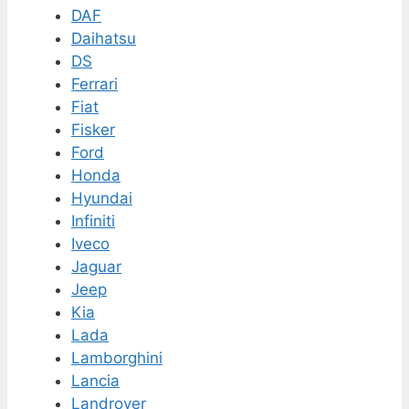
DAF
Daihatsu
DS
Ferrari
Fiat
Fisker
Ford
Honda
Hyundai
Infiniti
Iveco
Jaguar
Jeep
Kia
Lada
Lamborghini
Lancia
Landrover