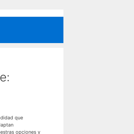
e:
odidad que
daptan
uestras opciones y