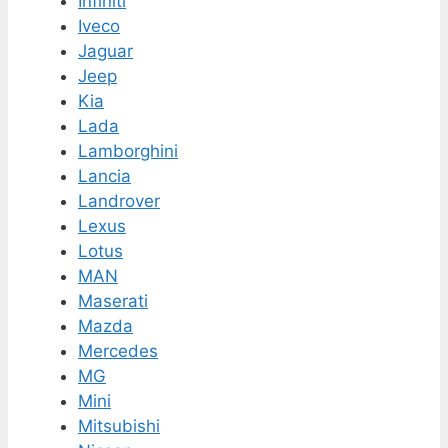
Infiniti
Iveco
Jaguar
Jeep
Kia
Lada
Lamborghini
Lancia
Landrover
Lexus
Lotus
MAN
Maserati
Mazda
Mercedes
MG
Mini
Mitsubishi